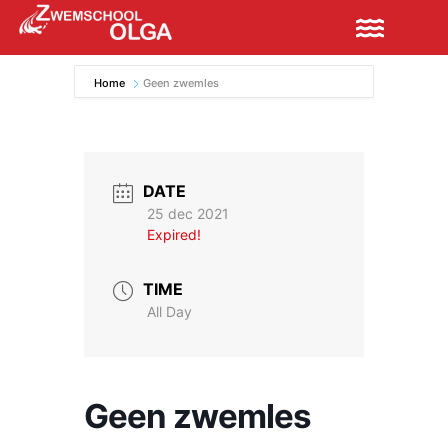
Home
Geen zwemles
DATE
25 dec 2021
Expired!
TIME
All Day
Geen zwemles