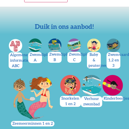
Duik in ons aanbod!
Zwemdiploma
Zwemdiploma
Zwemdiploma
Baby
Zwemvaard
Algemene
B
C
A
&
1,2 en
informatie
peuterzwemmen
3
ABC
Kinderfeestje
Snorkelen
Verhuur
1 en 2
zwembad
Zeemeerminnen 1 en 2