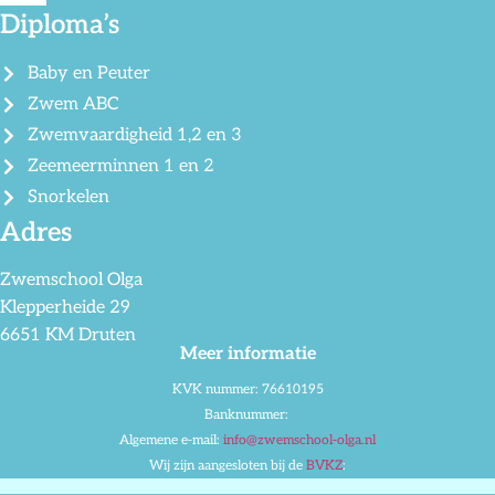
Diploma’s
Baby en Peuter
Zwem ABC
Zwemvaardigheid 1,2 en 3
Zeemeerminnen 1 en 2
Snorkelen
Adres
Zwemschool Olga
Klepperheide 29
6651 KM Druten
Meer informatie
KVK nummer: 76610195
Banknummer:
Algemene e-mail:
info@zwemschool-olga.nl
Wij zijn aangesloten bij de
BVKZ
: