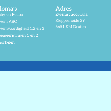
loma’s
Adres
Zwemschool Olga
aby en Peuter
Klepperheide 29
wem ABC
6651 KM Druten
wemvaardigheid 1,2 en 3
eemeerminnen 1 en 2
norkelen