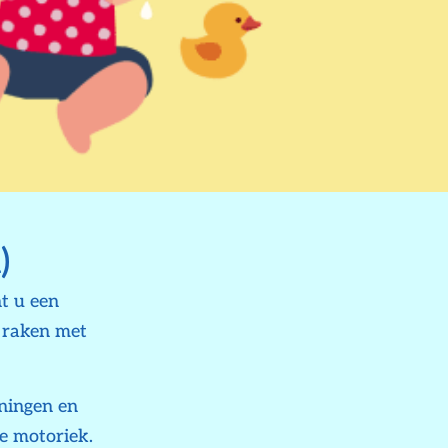
)
t u een
d raken met
ningen en
de motoriek.