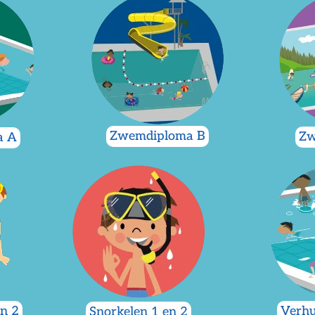
Zwemdiploma B
Zw
a A
n 2
Verh
Snorkelen 1 en 2