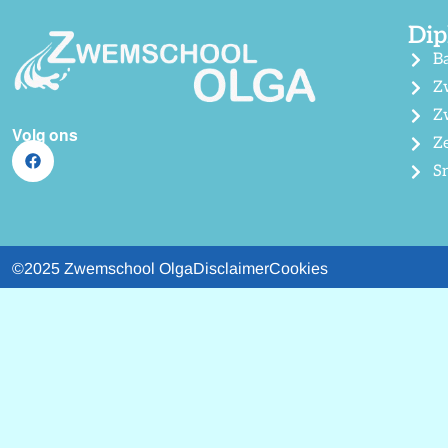
Dip
B
Z
Z
Volg ons
Z
S
©2025 Zwemschool Olga
Disclaimer
Cookies