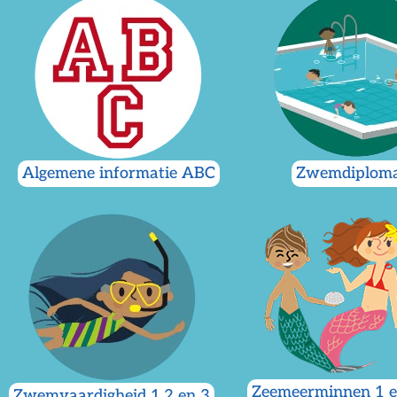
Algemene informatie ABC
Zwemdiplom
Zeemeerminnen 1 e
Zwemvaardigheid 1,2 en 3