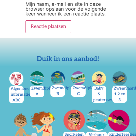
Mijn naam, e-mail en site in deze
browser opslaan voor de volgende
keer wanneer ik een reactie plaats.
Duik in ons aanbod!
Zwemdiploma
Zwemdiploma
Zwemdiploma
Baby
Zwemvaard
Algemene
B
C
A
&
1,2 en
informatie
peuterzwemmen
3
ABC
Kinderfeestje
Snorkelen
Verhuur